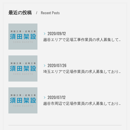
最近の投稿
Recent Posts
2020/09/12
越谷エリアで足場工事作業員の求人募集しております
2020/07/26
埼玉エリアで足場作業員の求人募集しております
2020/07/12
越谷市周辺で足場作業員の求人募集しております