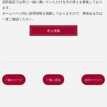
須田架設では常に一緒に働いていただける方の求人を募集しており
ます。
ホームページ内に採用情報を掲載しておりますので、興味ある方は
一度ご確認ください。
求人情報
< 前のページ
一覧に戻る
次のページ >