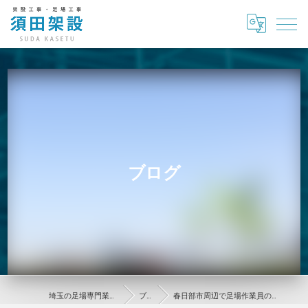
ブログ
埼玉の足場専門業者なら須田架設
ブログ
春日部市周辺で足場作業員の求人募集しております