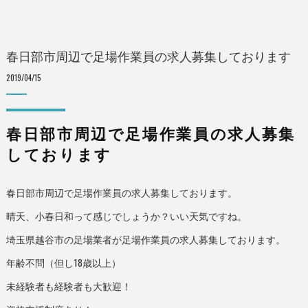
春日部市周辺で足場作業員の求人募集しております
2019/04/15
春日部市周辺で足場作業員の求人募集
しております
春日部市周辺で足場作業員の求人募集しております。
晴天、小春日和って感じでしょうか？いい天気ですね。
埼玉県越谷市の足場業者が足場作業員の求人募集しております。
年齢不問（但し18歳以上）
未経験者も経験者も大歓迎！