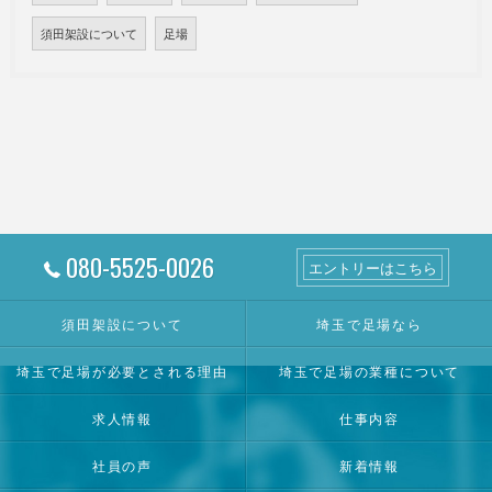
須田架設について
足場
080-5525-0026
エントリーはこちら
須田架設について
埼玉で足場なら
埼玉で足場が必要とされる理由
埼玉で足場の業種について
求人情報
仕事内容
社員の声
新着情報