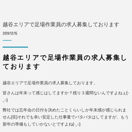
越谷エリアで足場作業員の求人募集しております
2019/12/15
越谷エリアで足場作業員の求人募集し
ております
越谷エリアで足場作業員の求人募集しております。
皆さんは年末って感じはしてますか？残り３週間ないんですよねぇ(-
_-;)
弊社では忘年会の日付を決めたことくらいしか年末感が感じられま
せん(笑)それでも幸い安定した仕事量でバタバタはしてますが、もう
新年の準備もしていかないとですよね(-_-;)