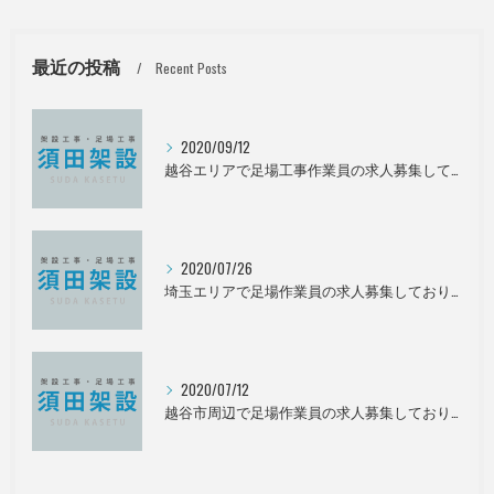
最近の投稿
Recent Posts
2020/09/12
越谷エリアで足場工事作業員の求人募集しております
2020/07/26
埼玉エリアで足場作業員の求人募集しております
2020/07/12
越谷市周辺で足場作業員の求人募集しております