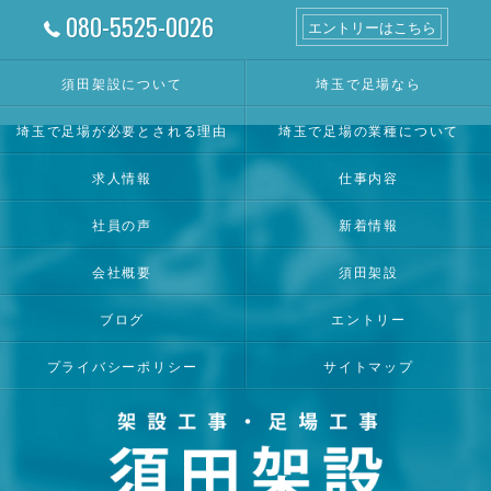
080-5525-0026
エントリーはこちら
須田架設について
埼玉で足場なら
埼玉で足場が必要とされる理由
埼玉で足場の業種について
求人情報
仕事内容
社員の声
新着情報
会社概要
須田架設
ブログ
エントリー
プライバシーポリシー
サイトマップ