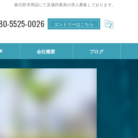
春日部市周辺にて足場作業員の求人募集しております。
80-5525-0026
エントリーはこちら
声
会社概要
ブログ