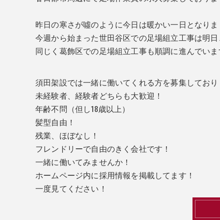
昨日の寒さが噓のように今日は暖かい一日となりま
今週から始まった世田谷区での足場組立工事は明日
同じく葛飾区での足場組立工事も順調に進んでいま
須田架設では一緒に働いてくれる方を募集しており
未経験者、経験者どちらも大歓迎！
年齢不問（但し18歳以上）
髪型自由！
残業、ほぼなし！
フレンドリーで自由のきく会社です！
一緒に働いてみませんか！
ホームページ内に採用情報を掲載してます！
一度見てください！