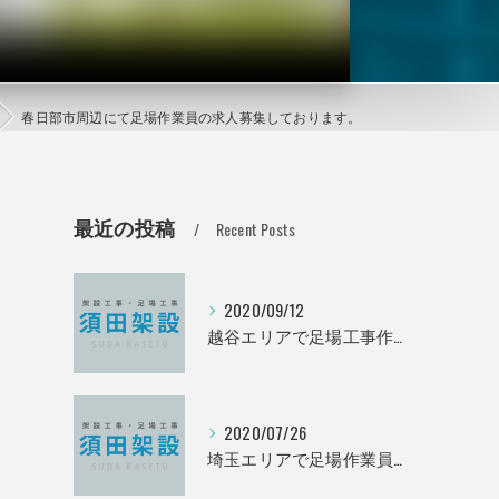
春日部市周辺にて足場作業員の求人募集しております。
最近の投稿
Recent Posts
2020/09/12
越谷エリアで足場工事作業員の求人募集しております
2020/07/26
埼玉エリアで足場作業員の求人募集しております