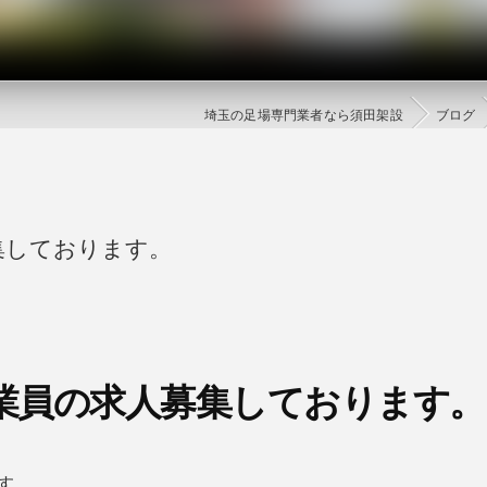
埼玉の足場専門業者なら須田架設
ブログ
集しております。
業員の求人募集しております。
す。