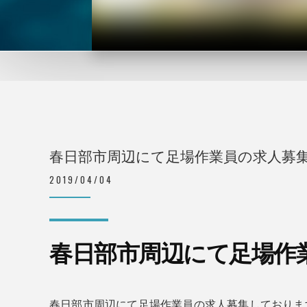
春日部市周辺にて足場作業員の求人募
2019/04/04
春日部市周辺にて足場作
春日部市周辺にて足場作業員の求人募集しておりま